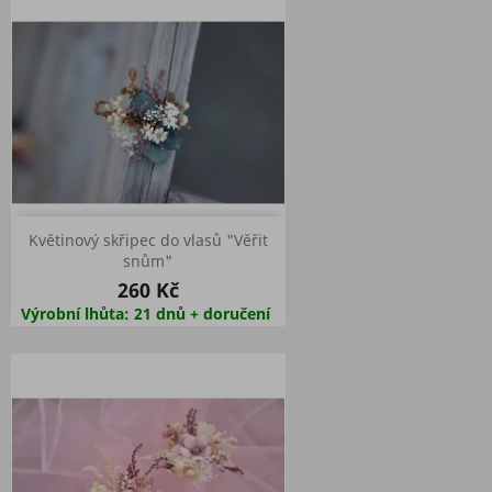
Květinový skřipec do vlasů "Věřit
snům"
260 Kč
Výrobní lhůta: 21 dnů + doručení