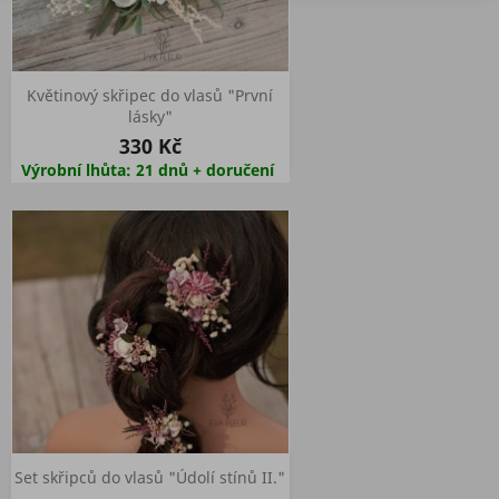
Květinový skřipec do vlasů "První
lásky"
330 Kč
Výrobní lhůta: 21 dnů + doručení
Set skřipců do vlasů "Údolí stínů II."