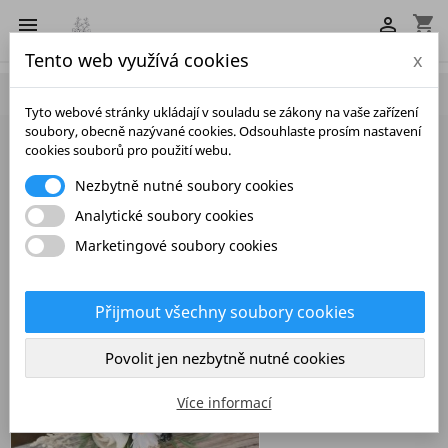
shopping_cart


Tento web využívá cookies
x

Tyto webové stránky ukládají v souladu se zákony na vaše zařízení
soubory, obecně nazývané cookies. Odsouhlaste prosím nastavení
cookies souborů pro použití webu.
Skřipce
Nezbytně nutné soubory cookies
Vybrat

Analytické soubory cookies
Marketingové soubory cookies
Zobrazení 1-17 z 17 položek
Přijmout všechny soubory cookies
Povolit jen nezbytně nutné cookies
Více informací