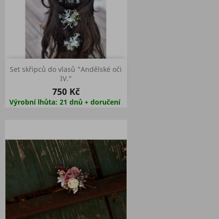
Set skřipců do vlasů "Andělské oči
IV."
750 Kč
Výrobní lhůta: 21 dnů + doručení