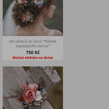
Set skřipců do vlasů "Polibek
zapadajícího slunce"
750 Kč
Možná obdoba na dotaz