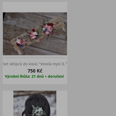
Set skřipců do vlasů "Veselá mysl II."
750 Kč
Výrobní lhůta: 21 dnů + doručení