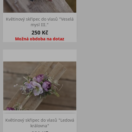
Květinový skřipec do vlasů "Veselá
mysl III."
250 Kč
Možná obdoba na dotaz
Květinový skřipec do vlasů "Ledová
královna"